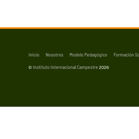
Inicio
Nosotros
Modelo Pedagógico
Formación S
Instituto Internacional Campestre
©
2026