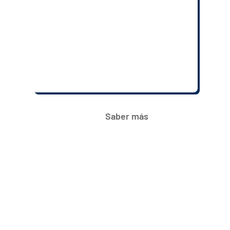
Estratos
4, 5 y 6
Matrícula:
$1.518.000
Mensualidad:
$1.328.250
Saber más
Interculturalidad que abre
perspectivas.