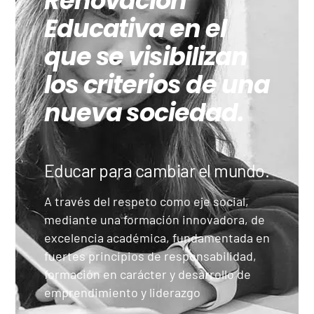
Renovación
Educativa en el
que se visibilizan
los criterios de una
nueva sociedad.
Educar para cambiar el mundo.
A través del respeto como eje social,
mediante una formación innovadora, de
excelencia académica, fundamentada en
fuertes principios de responsabilidad,
formación en carácter y desarrollo de
emprendimiento y liderazgo