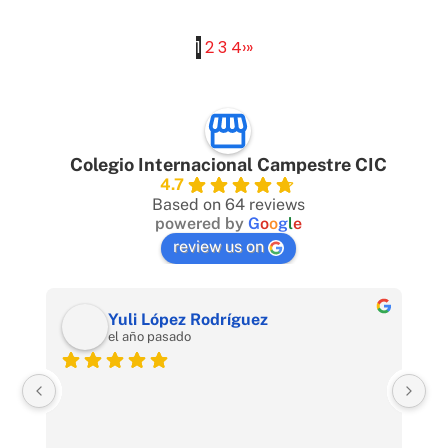
1
2
3
4
›
»
Colegio Internacional Campestre CIC
4.7
Based on 64 reviews
powered by
G
o
o
g
l
e
review us on
Yuli López Rodríguez
el año pasado
ex
ac