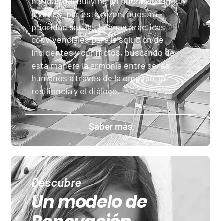
heridas del Bullying en nuestros niños y
jóvenes, por esta razón, nuestra
prioridad son las buenas prácticas
convivenciales para la solución de
incidentes y conflictos, buscando de
esta manera la armonía entre seres
humanos a través de la empatía, la
resiliencia y el diálogo.
Saber más
Descubre
Un modelo de