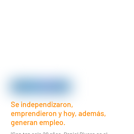
CIC en los medios
de comunicación
Conoce cómo los principales medios
validan nuestra propuesta
educativa.
Se independizaron,
emprendieron y hoy, además,
generan empleo.
“Con tan solo 29 años, Daniel Rivero es el