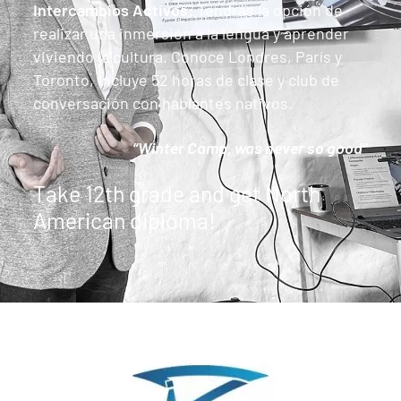
Intercambios Activos:
Tendrás la opción de
realizar una inmersión a la lengua y aprender
viviendo la cultura. Conoce Londres, París y
Toronto, incluye 52 horas de clase y club de
conversación con hablantes nativos.
“Winter Camp, was never so good”
Take 12th grade and get North
American diploma!