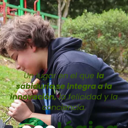
Un lugar en el que
la
sabiduría se integra a la
innovación,
la felicidad y la
conciencia.