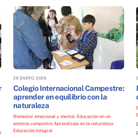
26 ENERO, 2026
r
Colegio Internacional Campestre:
aprender en equilibrio con la
naturaleza
Bienestar emocional y mental
,
Educación en un
entorno campestre
Aprendizaje en la naturaleza
,
Educación Integral
o