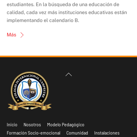
estudiantes. En la búsqueda de una educación de
calidad, cada vez más instituciones educativas están
implementando el calendario B.
Más
Back
To
Top
Inicio
Nosotros
Modelo Pedagógico
Formación Socio-emocional
Comunidad
Instalaciones