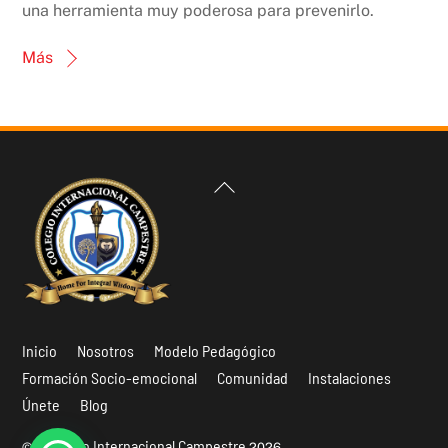
una herramienta muy poderosa para prevenirlo.
Más
Back
To
Top
Inicio
Nosotros
Modelo Pedagógico
Formación Socio-emocional
Comunidad
Instalaciones
Únete
Blog
Instituto Internacional Campestre
©
2026