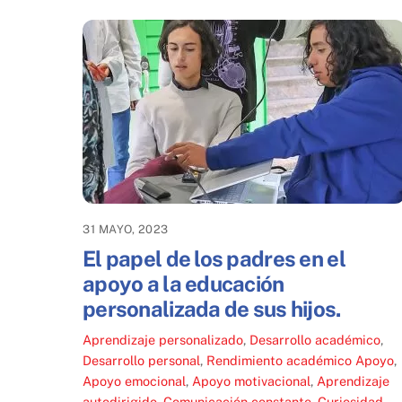
31 MAYO, 2023
El papel de los padres en el
apoyo a la educación
personalizada de sus hijos.
Aprendizaje personalizado
,
Desarrollo académico
,
Desarrollo personal
,
Rendimiento académico
Apoyo
,
Apoyo emocional
,
Apoyo motivacional
,
Aprendizaje
autodirigido
,
Comunicación constante
,
Curiosidad
,