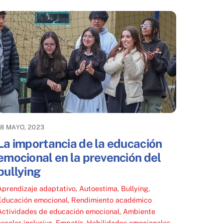
18 MAYO, 2023
La importancia de la educación
emocional en la prevención del
bullying
Aprendizaje adaptativo
,
Autoestima
,
Bullying
,
Educación emocional
,
Rendimiento académico
Actividades de educación emocional
,
Ambiente
escolar inclusivo
,
Empatía
,
Habilidades emocionales
,