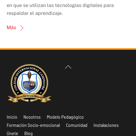
en que se utilizan las tecnologías digitales para
respaldar el aprendizaje.
Más
Back
To
Top
Inicio
Nosotros
Modelo Pedagógico
Formación Socio-emocional
Comunidad
Instalaciones
Únete
Blog