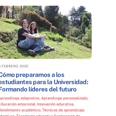
3 FEBRERO, 2025
Cómo preparamos a los
estudiantes para la Universidad:
Formando líderes del futuro
Aprendizaje adaptativo
,
Aprendizaje personalizado
,
Educación emocional
,
Innovación educativa
,
Rendimiento académico
,
Técnicas de aprendizaje
efectivas
,
Tecnología educativa
Exploración de