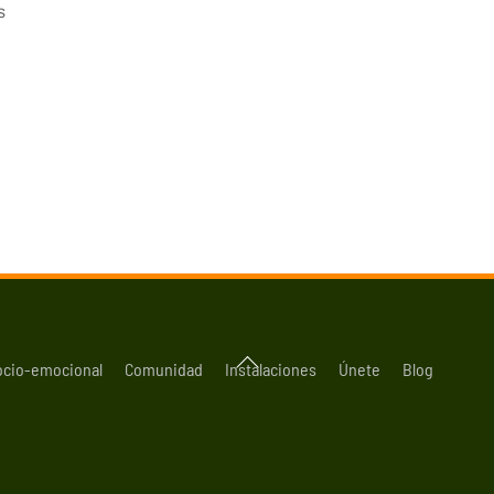
s
Back
ocio-emocional
Comunidad
Instalaciones
Únete
Blog
To
Top