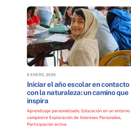
9 ENERO, 2026
Iniciar el año escolar en contacto
con la naturaleza: un camino que
inspira
Aprendizaje personalizado
,
Educación en un entorno
campestre
Exploración de Intereses Personales
,
Participación activa