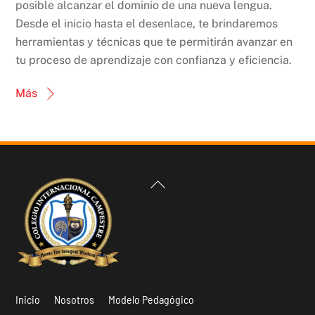
posible alcanzar el dominio de una nueva lengua.
Desde el inicio hasta el desenlace, te brindaremos
herramientas y técnicas que te permitirán avanzar en
tu proceso de aprendizaje con confianza y eficiencia.
Más
Back
To
Top
Inicio
Nosotros
Modelo Pedagógico