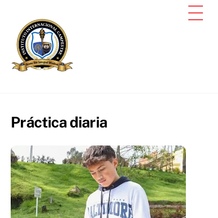
Skip
Men
to
content
Práctica diaria