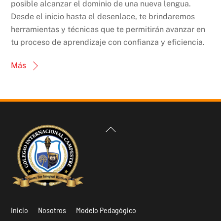
posible alcanzar el dominio de una nueva lengua.
Desde el inicio hasta el desenlace, te brindaremos
herramientas y técnicas que te permitirán avanzar en
tu proceso de aprendizaje con confianza y eficiencia.
Más
Back
To
Top
Inicio
Nosotros
Modelo Pedagógico