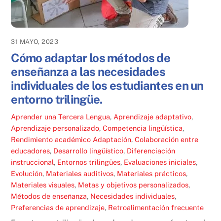
31 MAYO, 2023
Cómo adaptar los métodos de
enseñanza a las necesidades
individuales de los estudiantes en un
entorno trilingüe.
Aprender una Tercera Lengua
,
Aprendizaje adaptativo
,
Aprendizaje personalizado
,
Competencia lingüística
,
Rendimiento académico
Adaptación
,
Colaboración entre
educadores
,
Desarrollo lingüístico
,
Diferenciación
instruccional
,
Entornos trilingües
,
Evaluaciones iniciales
,
Evolución
,
Materiales auditivos
,
Materiales prácticos
,
Materiales visuales
,
Metas y objetivos personalizados
,
Métodos de enseñanza
,
Necesidades individuales
,
Preferencias de aprendizaje
,
Retroalimentación frecuente