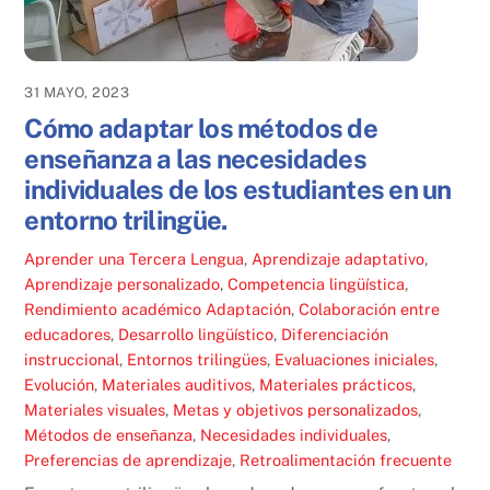
31 MAYO, 2023
Cómo adaptar los métodos de
enseñanza a las necesidades
individuales de los estudiantes en un
entorno trilingüe.
Aprender una Tercera Lengua
,
Aprendizaje adaptativo
,
Aprendizaje personalizado
,
Competencia lingüística
,
Rendimiento académico
Adaptación
,
Colaboración entre
educadores
,
Desarrollo lingüístico
,
Diferenciación
instruccional
,
Entornos trilingües
,
Evaluaciones iniciales
,
Evolución
,
Materiales auditivos
,
Materiales prácticos
,
Materiales visuales
,
Metas y objetivos personalizados
,
Métodos de enseñanza
,
Necesidades individuales
,
Preferencias de aprendizaje
,
Retroalimentación frecuente