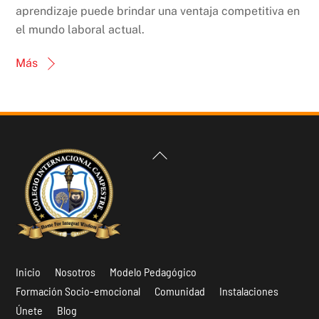
aprendizaje puede brindar una ventaja competitiva en
el mundo laboral actual.
Más
Back
To
Top
Inicio
Nosotros
Modelo Pedagógico
Formación Socio-emocional
Comunidad
Instalaciones
Únete
Blog