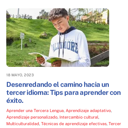
18 MAYO, 2023
Desenredando el camino hacia un
tercer idioma: Tips para aprender con
éxito.
Aprender una Tercera Lengua
,
Aprendizaje adaptativo
,
Aprendizaje personalizado
,
Intercambio cultural
,
Multiculturalidad
,
Técnicas de aprendizaje efectivas
,
Tercer